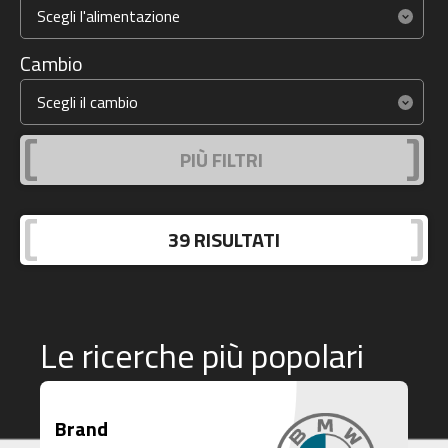
Cambio
PIÙ FILTRI
Le ricerche più popolari
Brand
B