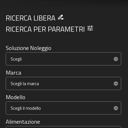
RICERCA LIBERA
drive_file_rename_outline
RICERCA PER PARAMETRI
tune
Soluzione Noleggio
Marca
Modello
Alimentazione