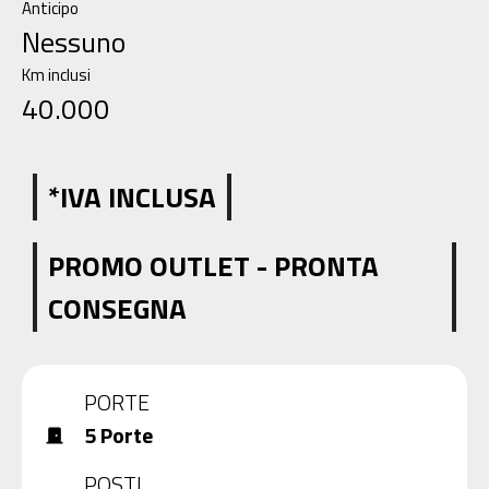
Anticipo
Nessuno
Km inclusi
40.000
*IVA INCLUSA
PROMO OUTLET - PRONTA
CONSEGNA
view_carousel
PORTE
5 Porte
door_front
POSTI