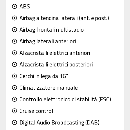
ABS
adjust
Airbag a tendina laterali (ant. e post.)
adjust
Airbag frontali multistadio
adjust
Airbag laterali anteriori
adjust
Alzacristalli elettrici anteriori
adjust
Alzacristalli elettrici posteriori
adjust
Cerchi in lega da 16''
adjust
Climatizzatore manuale
adjust
Controllo elettronico di stabilità (ESC)
adjust
Cruise control
adjust
Digital Audio Broadcasting (DAB)
adjust