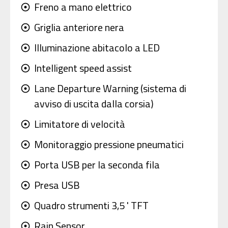
Freno a mano elettrico
adjust
Griglia anteriore nera
adjust
Illuminazione abitacolo a LED
adjust
Intelligent speed assist
adjust
Lane Departure Warning (sistema di
adjust
avviso di uscita dalla corsia)
Limitatore di velocità
adjust
Monitoraggio pressione pneumatici
adjust
Porta USB per la seconda fila
adjust
Presa USB
adjust
Quadro strumenti 3,5 ' TFT
adjust
Rain Sensor
adjust