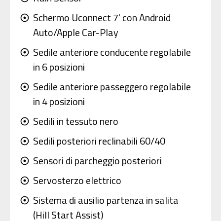
Schermo Uconnect 7' con Android
adjust
Auto/Apple Car-Play
Sedile anteriore conducente regolabile
adjust
in 6 posizioni
Sedile anteriore passeggero regolabile
adjust
in 4 posizioni
Sedili in tessuto nero
adjust
Sedili posteriori reclinabili 60/40
adjust
Sensori di parcheggio posteriori
adjust
Servosterzo elettrico
adjust
Sistema di ausilio partenza in salita
adjust
(Hill Start Assist)