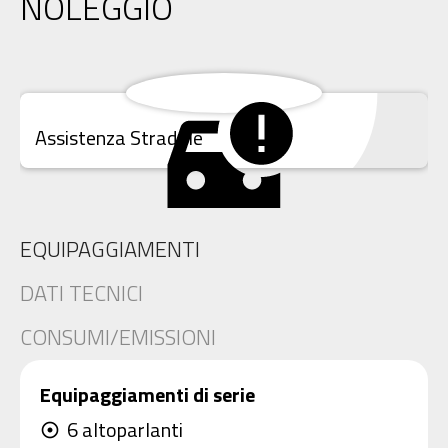
NOLEGGIO
Assistenza Stradale
EQUIPAGGIAMENTI
DATI TECNICI
CONSUMI/EMISSIONI
Equipaggiamenti di serie
6 altoparlanti
adjust