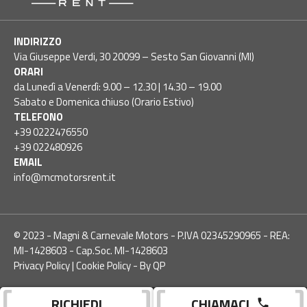
INDIRIZZO
Via Giuseppe Verdi, 30 20099 – Sesto San Giovanni (MI)
ORARI
da Lunedì a Venerdì: 9.00 – 12.30 | 14.30 – 19.00
Sabato e Domenica chiuso (Orario Estivo)
TELEFONO
+39 0222476550
+39 022480926
EMAIL
info@mcmotorsrent.it
© 2023 - Magni & Carnevale Motors - P.IVA 02345290965 - REA:
MI-1428603 - Cap.Soc. MI-1428603
Privacy Policy
|
Cookie Policy
-
By QP
RICHIEDI
CHIAMACI
phone