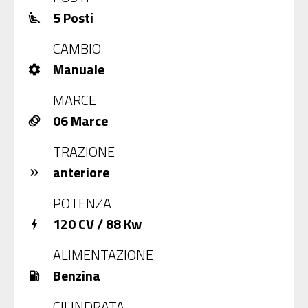
5 Posti
airline_seat_recline_extra
CAMBIO
Manuale
settings
MARCE
06 Marce
animation
TRAZIONE
anteriore
keyboard_double_arrow_right
POTENZA
120 CV / 88 Kw
bolt
ALIMENTAZIONE
Benzina
local_gas_station
CILINDRATA