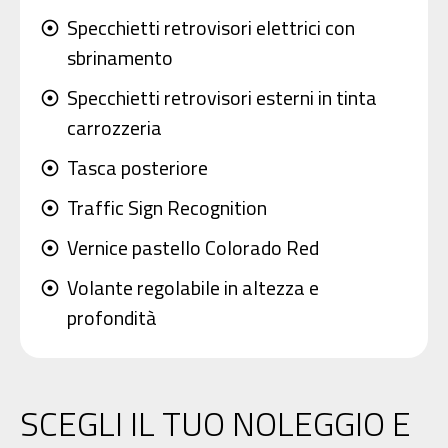
Specchietti retrovisori elettrici con
adjust
sbrinamento
Specchietti retrovisori esterni in tinta
adjust
carrozzeria
Tasca posteriore
adjust
Traffic Sign Recognition
adjust
Vernice pastello Colorado Red
adjust
Volante regolabile in altezza e
adjust
profondità
SCEGLI IL TUO NOLEGGIO E