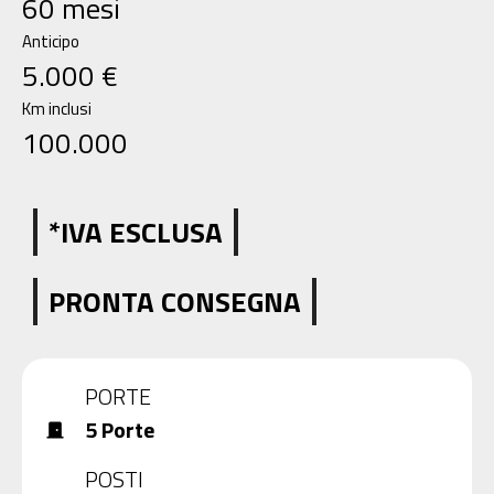
60 mesi
Anticipo
5.000 €
Km inclusi
100.000
*IVA ESCLUSA
PRONTA CONSEGNA
view_carousel
PORTE
5 Porte
door_front
POSTI