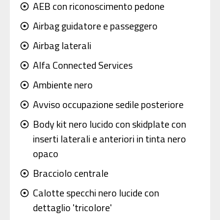
AEB con riconoscimento pedone
adjust
Airbag guidatore e passeggero
adjust
Airbag laterali
adjust
Alfa Connected Services
adjust
Ambiente nero
adjust
Avviso occupazione sedile posteriore
adjust
Body kit nero lucido con skidplate con
adjust
inserti laterali e anteriori in tinta nero
opaco
Bracciolo centrale
adjust
Calotte specchi nero lucide con
adjust
dettaglio 'tricolore'