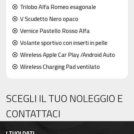
Trilobo Alfa Romeo esagonale
adjust
V Scudetto Nero opaco
adjust
Vernice Pastello Rosso Alfa
adjust
Volante sportivo con inserti in pelle
adjust
Wireless Apple Car Play /Android Auto
adjust
Wireless Charging Pad ventilato
adjust
SCEGLI IL TUO NOLEGGIO E
CONTATTACI
I TUOI DATI