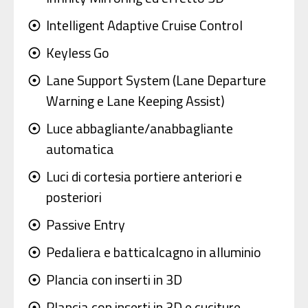
Intelligent Adaptive Cruise Control
adjust
Keyless Go
adjust
Lane Support System (Lane Departure
adjust
Warning e Lane Keeping Assist)
Luce abbagliante/anabbagliante
adjust
automatica
Luci di cortesia portiere anteriori e
adjust
posteriori
Passive Entry
adjust
Pedaliera e batticalcagno in alluminio
adjust
Plancia con inserti in 3D
adjust
Plancia con inserti in 3D e cuciture
adjust