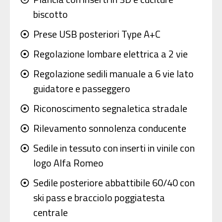
biscotto
Prese USB posteriori Type A+C
adjust
Regolazione lombare elettrica a 2 vie
adjust
Regolazione sedili manuale a 6 vie lato
adjust
guidatore e passeggero
Riconoscimento segnaletica stradale
adjust
Rilevamento sonnolenza conducente
adjust
Sedile in tessuto con inserti in vinile con
adjust
logo Alfa Romeo
Sedile posteriore abbattibile 60/40 con
adjust
ski pass e bracciolo poggiatesta
centrale