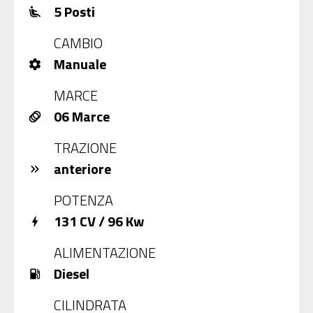
5 Posti
airline_seat_recline_extra
CAMBIO
Manuale
settings
MARCE
06 Marce
animation
TRAZIONE
anteriore
keyboard_double_arrow_right
POTENZA
131 CV / 96 Kw
bolt
ALIMENTAZIONE
Diesel
local_gas_station
CILINDRATA