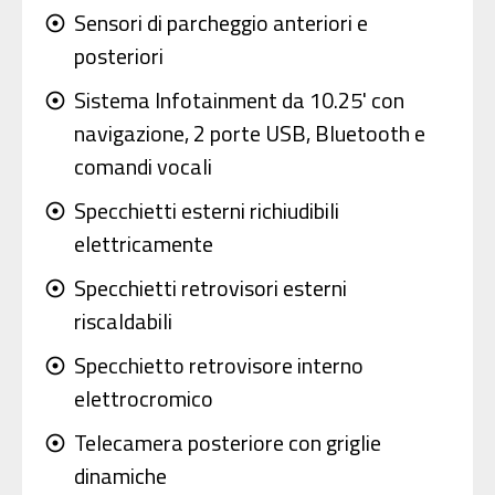
Sensori di parcheggio anteriori e
adjust
posteriori
Sistema Infotainment da 10.25' con
adjust
navigazione, 2 porte USB, Bluetooth e
comandi vocali
Specchietti esterni richiudibili
adjust
elettricamente
Specchietti retrovisori esterni
adjust
riscaldabili
Specchietto retrovisore interno
adjust
elettrocromico
Telecamera posteriore con griglie
adjust
dinamiche