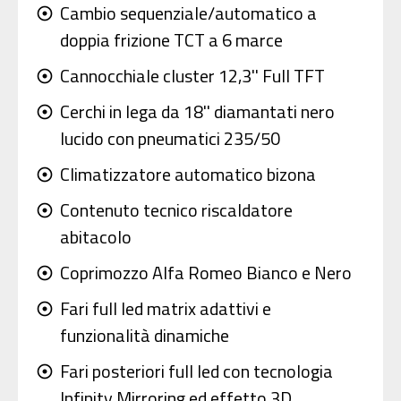
Cambio sequenziale/automatico a
adjust
doppia frizione TCT a 6 marce
Cannocchiale cluster 12,3'' Full TFT
adjust
Cerchi in lega da 18'' diamantati nero
adjust
lucido con pneumatici 235/50
Climatizzatore automatico bizona
adjust
Contenuto tecnico riscaldatore
adjust
abitacolo
Coprimozzo Alfa Romeo Bianco e Nero
adjust
Fari full led matrix adattivi e
adjust
funzionalità dinamiche
Fari posteriori full led con tecnologia
adjust
Infinity Mirroring ed effetto 3D