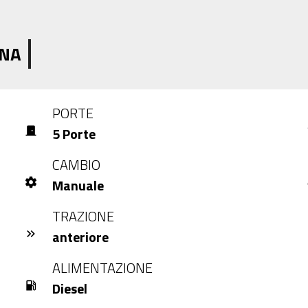
GNA
PORTE
5 Porte
door_front
air
CAMBIO
Manuale
settings
a
TRAZIONE
anteriore
keyboard_double_arrow_right
ALIMENTAZIONE
Diesel
local_gas_station
l