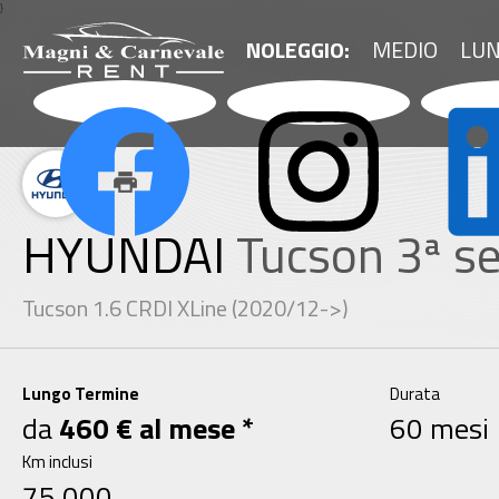
}
NOLEGGIO:
MEDIO
LU
print
HYUNDAI
Tucson 3ª se
Tucson 1.6 CRDI XLine (2020/12->)
Lungo Termine
Durata
da
460 € al mese *
60 mesi
Km inclusi
75.000