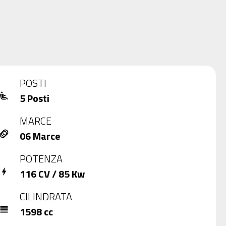
POSTI
5 Posti
line_seat_recline_extra
MARCE
06 Marce
nimation
POTENZA
116 CV / 85 Kw
bolt
CILINDRATA
1598 cc
ine_weight