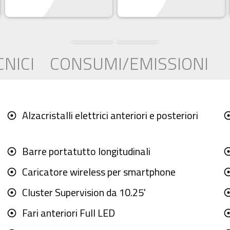
CNICI
CONSUMI/EMISSIONI
Alzacristalli elettrici anteriori e posteriori
adjust
adju
Barre portatutto longitudinali
adjust
adju
Caricatore wireless per smartphone
adjust
adju
Cluster Supervision da 10.25'
adjust
adju
Fari anteriori Full LED
adjust
adju