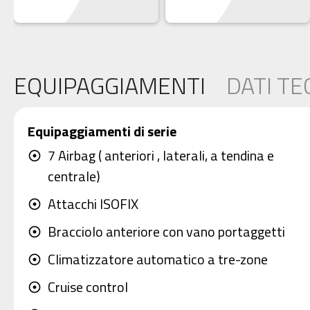
EQUIPAGGIAMENTI
DATI TE
Equipaggiamenti di serie
7 Airbag ( anteriori , laterali, a tendina e
adjust
centrale)
Attacchi ISOFIX
adjust
Bracciolo anteriore con vano portaggetti
adjust
Climatizzatore automatico a tre-zone
adjust
Cruise control
adjust