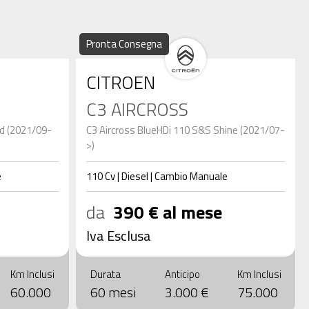
Pronta Consegna
CITROEN
C3 AIRCROSS
d (2021/09-
C3 Aircross BlueHDi 110 S&S Shine (2021/07-
>)
e
110
Cv
|
Diesel
|
Cambio
Manuale
da
390 € al mese
Iva Esclusa
Km Inclusi
Durata
Anticipo
Km Inclusi
60.000
60 mesi
3.000 €
75.000