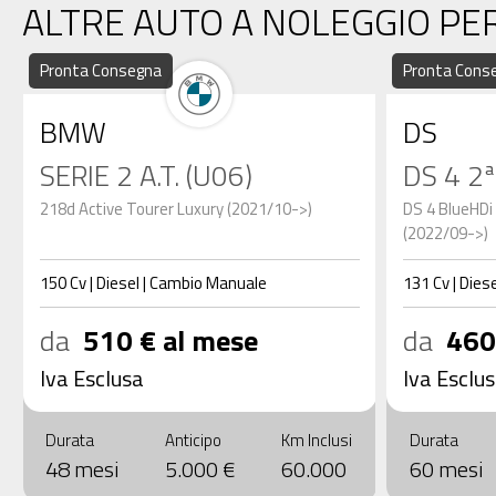
ALTRE AUTO A NOLEGGIO PE
Pronta Consegna
Pronta Cons
BMW
DS
SERIE 2 A.T. (U06)
DS 4 2ª
218d Active Tourer Luxury (2021/10->)
DS 4 BlueHDi
(2022/09->)
150
Cv
|
Diesel
|
Cambio
Manuale
131
Cv
|
Diese
da
510 € al mese
da
460
Iva Esclusa
Iva Esclu
Durata
Anticipo
Km Inclusi
Durata
48 mesi
5.000 €
60.000
60 mesi