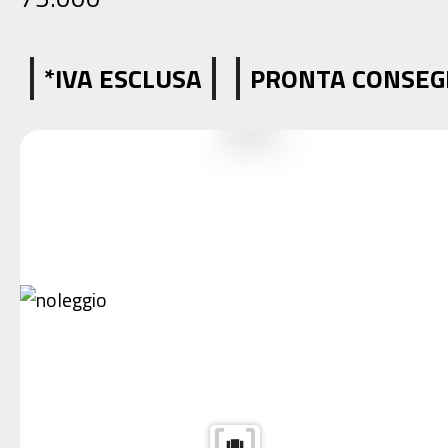
*IVA ESCLUSA
PRONTA CONSE
view_carousel