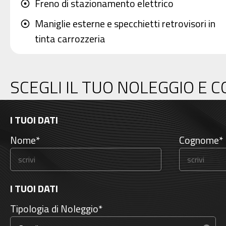
Freno di stazionamento elettrico
adjust
Maniglie esterne e specchietti retrovisori in
adjust
tinta carrozzeria
Pulsante di avviamento 'Start Button' con
adjust
Smart Key
SCEGLI IL TUO NOLEGGIO E 
Sedile guidatore regolabile in altezza e con
adjust
supporto lombare elettrico
I TUOI DATI
Sedili rivestiti in tessuto
adjust
Nome*
Cognome*
Sensori di parcheggio anteriori
adjust
Sistema di assistenza anti-collisione frontale
adjust
I TUOI DATI
con riconoscimento veicoli, pedoni e cicli
Tipologia di Noleggio*
(F.C.A.)