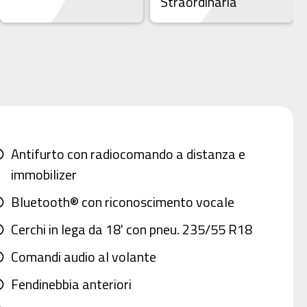
Straordinaria
Antifurto con radiocomando a distanza e
st
immobilizer
Bluetooth® con riconoscimento vocale
st
Cerchi in lega da 18' con pneu. 235/55 R18
st
Comandi audio al volante
st
Fendinebbia anteriori
st