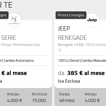
R TE
egna
Pronta Consegna
JEEP
 SERIE
RENEGADE
 130 aut. Performance Line
Renegade 1.6 Mjt 130 CV Limite
>)
l
|
Cambio
Automatico
130
Cv
|
Diesel
|
Cambio
Manual
 € al mese
da
385 € al mese
sa
Iva Esclusa
Anticipo
Km Inclusi
Durata
Anticipo
4.000 €
75.000
48 mesi
4.000 €