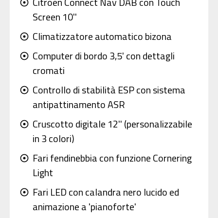
Citroën Connect Nav DAB con Touch
adjust
Screen 10''
Climatizzatore automatico bizona
adjust
Computer di bordo 3,5' con dettagli
adjust
cromati
Controllo di stabilità ESP con sistema
adjust
antipattinamento ASR
Cruscotto digitale 12'' (personalizzabile
adjust
in 3 colori)
Fari fendinebbia con funzione Cornering
adjust
Light
Fari LED con calandra nero lucido ed
adjust
animazione a 'pianoforte'