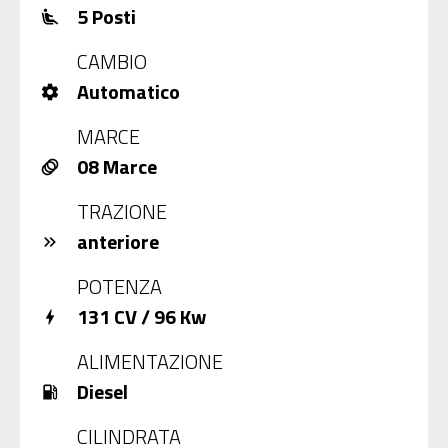
5 Posti
airline_seat_recline_extra
CAMBIO
Automatico
settings
MARCE
08 Marce
animation
TRAZIONE
anteriore
keyboard_double_arrow_right
POTENZA
131 CV / 96 Kw
bolt
ALIMENTAZIONE
Diesel
local_gas_station
CILINDRATA