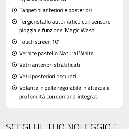
Tappetini anteriori e posteriori
adjust
Tergicristallo automatico con sensore
adjust
pioggia e funzione 'Magic Wash'
Touch screen 10'
adjust
Vernice pastello Natural White
adjust
Vetri anteriori stratificati
adjust
Vetri posteriori oscurati
adjust
Volante in pelle regolabile in altezza e
adjust
profondità con comandi integrati
SCEGLI IL TUO NOLEGGIO E