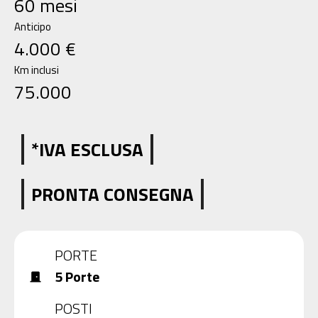
60 mesi
Anticipo
4.000 €
Km inclusi
75.000
*IVA ESCLUSA
PRONTA CONSEGNA
view_carousel
PORTE
5 Porte
door_front
POSTI