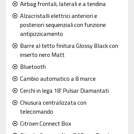
Airbag frontali, laterali e a tendina
adjust
Alzacristalli elettrici anteriori e
adjust
posteriori sequenziali con funzione
antipizzicamento
Barre al tetto finitura Glossy Black con
adjust
inserto nero Matt
Bluetooth
adjust
Cambio automatico a 8 marce
adjust
Cerchi in lega 18' Pulsar Diamantati
adjust
Chiusura centralizzata con
adjust
telecomando
Citroen Connect Box
adjust