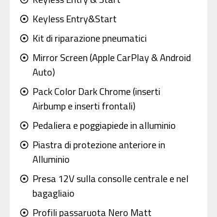
Keyless Entry&Start
adjust
Kit di riparazione pneumatici
adjust
Mirror Screen (Apple CarPlay & Android
adjust
Auto)
Pack Color Dark Chrome (inserti
adjust
Airbump e inserti frontali)
Pedaliera e poggiapiede in alluminio
adjust
Piastra di protezione anteriore in
adjust
Alluminio
Presa 12V sulla consolle centrale e nel
adjust
bagagliaio
Profili passaruota Nero Matt
adjust