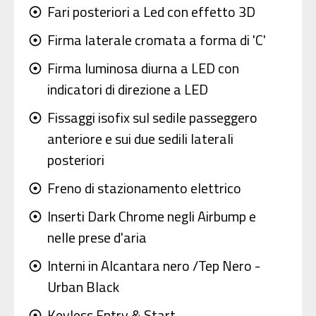
Fari posteriori a Led con effetto 3D
adjust
Firma laterale cromata a forma di 'C'
adjust
Firma luminosa diurna a LED con
adjust
indicatori di direzione a LED
Fissaggi isofix sul sedile passeggero
adjust
anteriore e sui due sedili laterali
posteriori
Freno di stazionamento elettrico
adjust
Inserti Dark Chrome negli Airbump e
adjust
nelle prese d'aria
Interni in Alcantara nero /Tep Nero -
adjust
Urban Black
Keyless Entry & Start
adjust