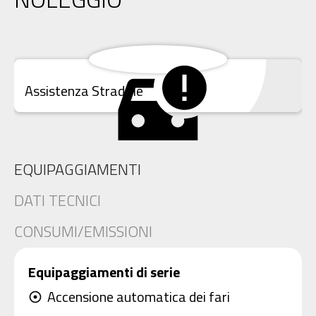
Assistenza Stradale
EQUIPAGGIAMENTI
DATI TECNICI
CONSUMI/EMISSIONI
Equipaggiamenti di serie
Accensione automatica dei fari
adjust