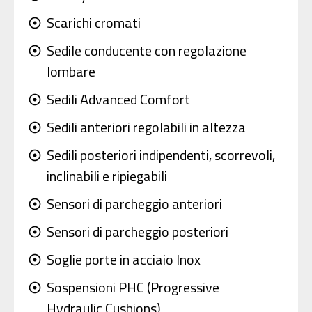
Scarichi cromati
adjust
Sedile conducente con regolazione
adjust
lombare
Sedili Advanced Comfort
adjust
Sedili anteriori regolabili in altezza
adjust
Sedili posteriori indipendenti, scorrevoli,
adjust
inclinabili e ripiegabili
Sensori di parcheggio anteriori
adjust
Sensori di parcheggio posteriori
adjust
Soglie porte in acciaio Inox
adjust
Sospensioni PHC (Progressive
adjust
Hydraulic Cushions)