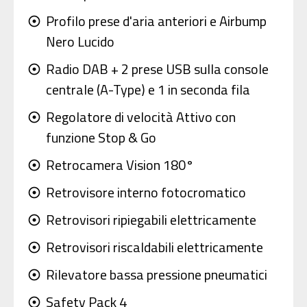
Profilo prese d'aria anteriori e Airbump
adjust
Nero Lucido
Radio DAB + 2 prese USB sulla console
adjust
centrale (A-Type) e 1 in seconda fila
Regolatore di velocità Attivo con
adjust
funzione Stop & Go
Retrocamera Vision 180°
adjust
Retrovisore interno fotocromatico
adjust
Retrovisori ripiegabili elettricamente
adjust
Retrovisori riscaldabili elettricamente
adjust
Rilevatore bassa pressione pneumatici
adjust
Safety Pack 4
adjust